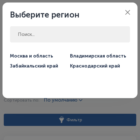
Филиал:
Москва
Выберите регион
Главная
Магазин
Котлы отопления
Москва и область
Владимирская область
Газовые котлы отопления
Настенные газовые котлы
Забайкальский край
Краснодарский край
Настенные газовые котлы
По умолчанию
Сортировать по:
Фильтр