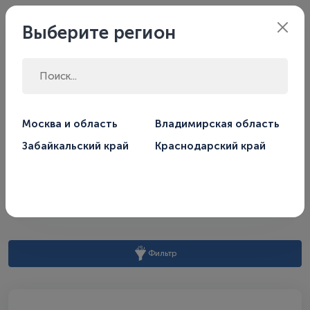
Филиал:
Москва
Выберите регион
Главная
Магазин
Горелки
Дизельные горелки
Москва и область
Владимирская область
Забайкальский край
Краснодарский край
Дизельные горелки
По умолчанию
Сортировать по:
Фильтр