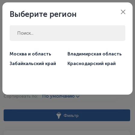
Филиал:
Москва
Выберите регион
Главная
Магазин
Котлы отопления
Москва и область
Владимирская область
Газовые котлы отопления
Настенные газовые котлы
Забайкальский край
Краснодарский край
Настенные газовые котлы
По умолчанию
Сортировать по:
Фильтр