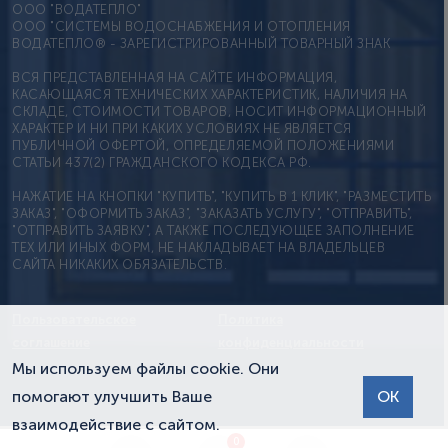
OOO "ВОДАТЕПЛО"
ООО "СИСТЕМЫ ВОДОСНАБЖЕНИЯ И ОТОПЛЕНИЯ
ВОДАТЕПЛО® - ЗАРЕГИСТРИРОВАННЫЙ ТОВАРНЫЙ ЗНАК
ВСЯ ПРЕДСТАВЛЕННАЯ НА САЙТЕ ИНФОРМАЦИЯ,
КАСАЮЩАЯСЯ ТЕХНИЧЕСКИХ ХАРАКТЕРИСТИК, НАЛИЧИЯ НА
СКЛАДЕ, СТОИМОСТИ ТОВАРОВ, НОСИТ ИНФОРМАЦИОННЫЙ
ХАРАКТЕР И НИ ПРИ КАКИХ УСЛОВИЯХ НЕ ЯВЛЯЕТСЯ
ПУБЛИЧНОЙ ОФЕРТОЙ, ОПРЕДЕЛЯЕМОЙ ПОЛОЖЕНИЯМИ
СТАТЬИ 437(2) ГРАЖДАНСКОГО КОДЕКСА РФ.
НАЖАТИЕ НА КНОПКИ "КУПИТЬ", "КУПИТЬ В 1 КЛИК", "РАЗМЕСТИТЬ
ЗАКАЗ", "ОФОРМИТЬ ЗАКАЗ", "ЗАКАЗАТЬ УСЛУГУ", "ОТПРАВИТЬ",
"ОТПРАВИТЬ ЗАЯВКУ", А ТАКЖЕ ПОСЛЕДУЮЩЕЕ ЗАПОЛНЕНИЕ
ТЕХ ИЛИ ИНЫХ ФОРМ, НЕ НАКЛАДЫВАЕТ НА ВЛАДЕЛЬЦЕВ
САЙТА НИКАКИХ ОБЯЗАТЕЛЬСТВ.
Пользовательское
Политика
соглашение
конфиденциальности
Мы используем файлы cookie. Они
помогают улучшить Ваше
ОК
взаимодействие с сайтом.
0