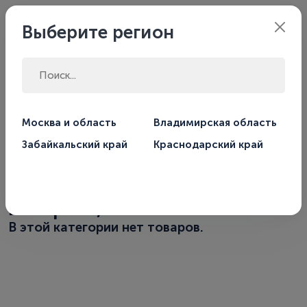
Филиал:
Москва
Выберите регион
Главная
Магазин
Умный дом
Москва и область
Владимирская область
Забайкальский край
Краснодарский край
Управление котлом
отопления с телефона, через
инетрнет, ZONT
В этой категории нет товаров.