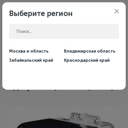
Филиал:
Москва
Выберите регион
Главная
Магазин
Горелки
Дизельные горелки
Москва и область
Владимирская область
Забайкальский край
Краснодарский край
Горелка дизельная Baltur BTL 6
H одноступенчатая, с
подогревом (31.9 - 74,3 кВт)