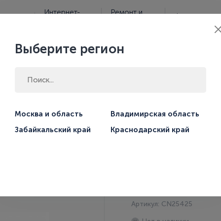
Интернет-
Ремонт и
Услуги
Франчайзинг
магазин
сервис
Выберите регион
г
кважин
Москва и область
Владимирская область
ОДОЛЕЙ БЦПЭ 1,6-25У
Забайкальский край
Краснодарский край
Артикул: CN25425