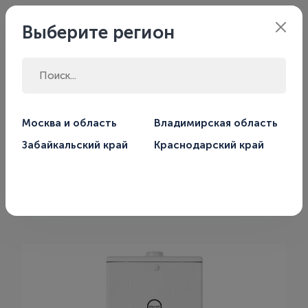
Филиал:
Москва
Выберите регион
Главная
Магазин
Котлы отопления
Москва и область
Владимирская область
Дизельные котлы отопления
Забайкальский край
Краснодарский край
Котел дизельный Kiturami
STSO-25