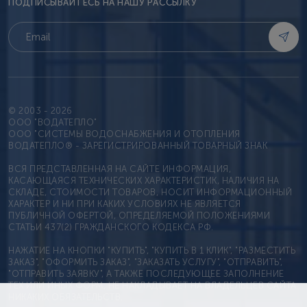
ПОДПИСЫВАЙТЕСЬ НА НАШУ РАССЫЛКУ
© 2003 - 2026
OOO "ВОДАТЕПЛО"
ООО "СИСТЕМЫ ВОДОСНАБЖЕНИЯ И ОТОПЛЕНИЯ
ВОДАТЕПЛО® - ЗАРЕГИСТРИРОВАННЫЙ ТОВАРНЫЙ ЗНАК
ВСЯ ПРЕДСТАВЛЕННАЯ НА САЙТЕ ИНФОРМАЦИЯ,
КАСАЮЩАЯСЯ ТЕХНИЧЕСКИХ ХАРАКТЕРИСТИК, НАЛИЧИЯ НА
СКЛАДЕ, СТОИМОСТИ ТОВАРОВ, НОСИТ ИНФОРМАЦИОННЫЙ
ХАРАКТЕР И НИ ПРИ КАКИХ УСЛОВИЯХ НЕ ЯВЛЯЕТСЯ
ПУБЛИЧНОЙ ОФЕРТОЙ, ОПРЕДЕЛЯЕМОЙ ПОЛОЖЕНИЯМИ
СТАТЬИ 437(2) ГРАЖДАНСКОГО КОДЕКСА РФ.
НАЖАТИЕ НА КНОПКИ "КУПИТЬ", "КУПИТЬ В 1 КЛИК", "РАЗМЕСТИТЬ
ЗАКАЗ", "ОФОРМИТЬ ЗАКАЗ", "ЗАКАЗАТЬ УСЛУГУ", "ОТПРАВИТЬ",
"ОТПРАВИТЬ ЗАЯВКУ", А ТАКЖЕ ПОСЛЕДУЮЩЕЕ ЗАПОЛНЕНИЕ
ТЕХ ИЛИ ИНЫХ ФОРМ, НЕ НАКЛАДЫВАЕТ НА ВЛАДЕЛЬЦЕВ САЙТА
НИКАКИХ ОБЯЗАТЕЛЬСТВ.