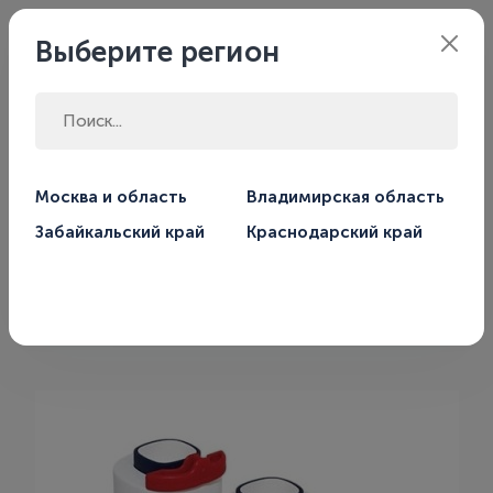
Филиал:
Москва
Выберите регион
Главная
Магазин
Автоматика для систем отопления
Москва и область
Владимирская область
Термостаты
Забайкальский край
Краснодарский край
Термоэлектрический привод
Salus T28NC 230V (М28x1,5)