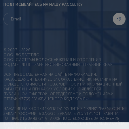
ПОДПИСЫВАЙТЕСЬ НА НАШУ РАССЫЛКУ
© 2003 - 2026
OOO "ВОДАТЕПЛО"
ООО "СИСТЕМЫ ВОДОСНАБЖЕНИЯ И ОТОПЛЕНИЯ
ВОДАТЕПЛО® - ЗАРЕГИСТРИРОВАННЫЙ ТОВАРНЫЙ ЗНАК
ВСЯ ПРЕДСТАВЛЕННАЯ НА САЙТЕ ИНФОРМАЦИЯ,
КАСАЮЩАЯСЯ ТЕХНИЧЕСКИХ ХАРАКТЕРИСТИК, НАЛИЧИЯ НА
СКЛАДЕ, СТОИМОСТИ ТОВАРОВ, НОСИТ ИНФОРМАЦИОННЫЙ
ХАРАКТЕР И НИ ПРИ КАКИХ УСЛОВИЯХ НЕ ЯВЛЯЕТСЯ
ПУБЛИЧНОЙ ОФЕРТОЙ, ОПРЕДЕЛЯЕМОЙ ПОЛОЖЕНИЯМИ
СТАТЬИ 437(2) ГРАЖДАНСКОГО КОДЕКСА РФ.
НАЖАТИЕ НА КНОПКИ "КУПИТЬ", "КУПИТЬ В 1 КЛИК", "РАЗМЕСТИТЬ
ЗАКАЗ", "ОФОРМИТЬ ЗАКАЗ", "ЗАКАЗАТЬ УСЛУГУ", "ОТПРАВИТЬ",
"ОТПРАВИТЬ ЗАЯВКУ", А ТАКЖЕ ПОСЛЕДУЮЩЕЕ ЗАПОЛНЕНИЕ
ТЕХ ИЛИ ИНЫХ ФОРМ, НЕ НАКЛАДЫВАЕТ НА ВЛАДЕЛЬЦЕВ САЙТА
НИКАКИХ ОБЯЗАТЕЛЬСТВ.