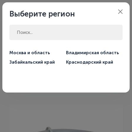
Филиал:
Москва
Выберите регион
Главная
Магазин
Автоматика для систем отопления
Москва и область
Владимирская область
Термостаты
Забайкальский край
Краснодарский край
Датчик температурный Salus
Controls FS300