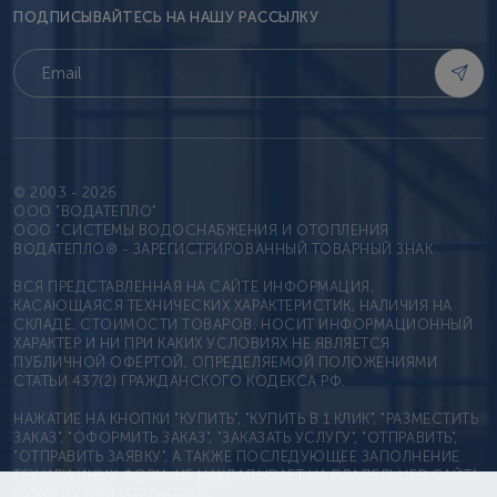
ПОДПИСЫВАЙТЕСЬ НА НАШУ РАССЫЛКУ
© 2003 - 2026
OOO "ВОДАТЕПЛО"
ООО "СИСТЕМЫ ВОДОСНАБЖЕНИЯ И ОТОПЛЕНИЯ
ВОДАТЕПЛО® - ЗАРЕГИСТРИРОВАННЫЙ ТОВАРНЫЙ ЗНАК
ВСЯ ПРЕДСТАВЛЕННАЯ НА САЙТЕ ИНФОРМАЦИЯ,
КАСАЮЩАЯСЯ ТЕХНИЧЕСКИХ ХАРАКТЕРИСТИК, НАЛИЧИЯ НА
СКЛАДЕ, СТОИМОСТИ ТОВАРОВ, НОСИТ ИНФОРМАЦИОННЫЙ
ХАРАКТЕР И НИ ПРИ КАКИХ УСЛОВИЯХ НЕ ЯВЛЯЕТСЯ
ПУБЛИЧНОЙ ОФЕРТОЙ, ОПРЕДЕЛЯЕМОЙ ПОЛОЖЕНИЯМИ
СТАТЬИ 437(2) ГРАЖДАНСКОГО КОДЕКСА РФ.
НАЖАТИЕ НА КНОПКИ "КУПИТЬ", "КУПИТЬ В 1 КЛИК", "РАЗМЕСТИТЬ
ЗАКАЗ", "ОФОРМИТЬ ЗАКАЗ", "ЗАКАЗАТЬ УСЛУГУ", "ОТПРАВИТЬ",
"ОТПРАВИТЬ ЗАЯВКУ", А ТАКЖЕ ПОСЛЕДУЮЩЕЕ ЗАПОЛНЕНИЕ
ТЕХ ИЛИ ИНЫХ ФОРМ, НЕ НАКЛАДЫВАЕТ НА ВЛАДЕЛЬЦЕВ САЙТА
НИКАКИХ ОБЯЗАТЕЛЬСТВ.