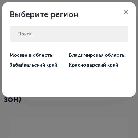
Филиал:
Москва
Выберите регион
Главная
Магазин
Автоматика для систем отопления
Москва и область
Владимирская область
Термостаты
Забайкальский край
Краснодарский край
Центр коммутации Salus
Controls KL06 230V (до 6-ти
зон)